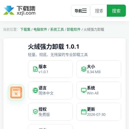
搜索
导航
下载集
/
电脑软件
/
系统工具
/
卸载软件
/
火绒强力卸载
火绒强力卸载 1.0.1
轻量、彻底、无残留的专业卸载工具
版本
大小
v1.0.1
8.34 MB
语言
系统
简体中文
Win All
授权
更新
免费版
2026-07-30