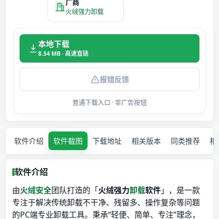
厂商
火绒强力卸载
本地下载
8.34 MB · 高速直链
报错反馈
普通下载入口 · 非广告按钮
软件介绍
软件截图
下载地址
相关版本
同类推荐
相
软件介绍
由
火绒安全
团队打造的「
火绒强力
卸载
软件
」，是一款
专注于解决传统卸载不干净、残留多、操作复杂等问题
的PC端专业卸载工具。秉承“轻便、简单、专注”理念，