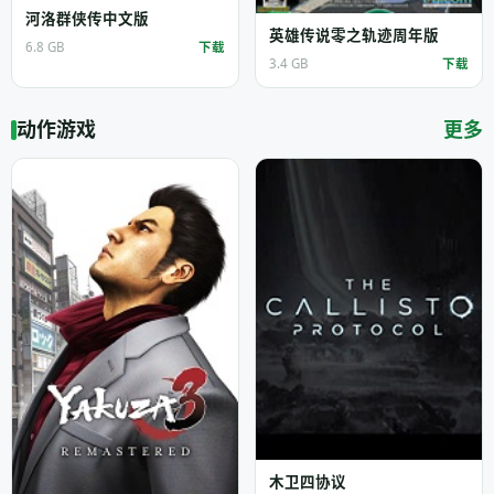
河洛群侠传中文版
英雄传说零之轨迹周年版
6.8 GB
下载
3.4 GB
下载
动作游戏
更多
木卫四协议