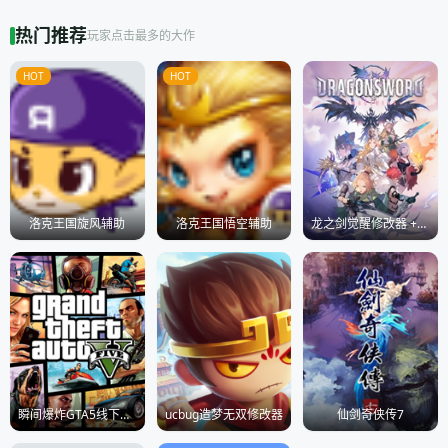
热门推荐
玩家点击最多的大作
HOT
HOT
洛克王国旋风辅助
洛克王国悟空辅助
龙之剑觉醒修改器 +53
瞬间爆炸GTA5线下修改器
ucbug造梦无双修改器
仙剑奇侠传7