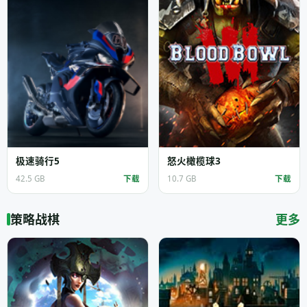
极速骑行5
怒火橄榄球3
42.5 GB
下载
10.7 GB
下载
策略战棋
更多