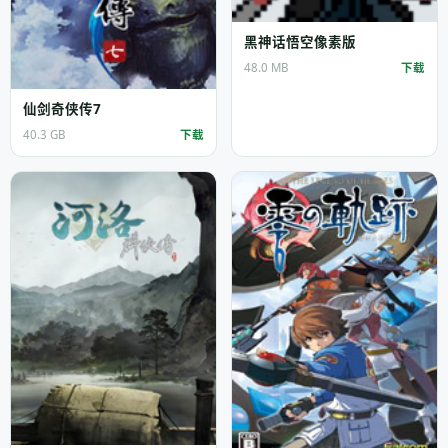
黑神话悟空像素版
48.0 MB
下载
仙剑奇侠传7
40.3 GB
下载