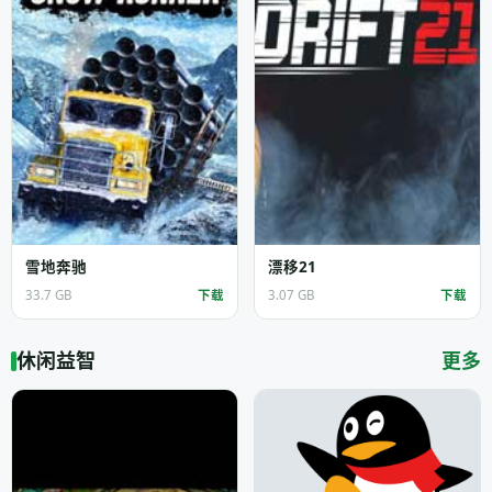
雪地奔驰
漂移21
33.7 GB
下载
3.07 GB
下载
休闲益智
更多