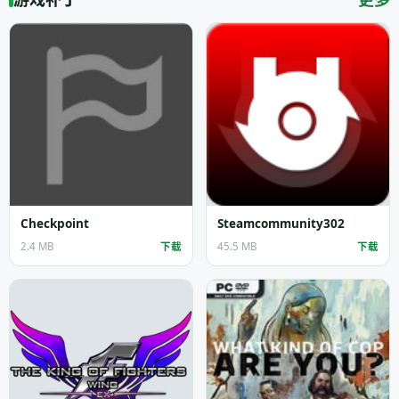
Checkpoint
Steamcommunity302
2.4 MB
下载
45.5 MB
下载