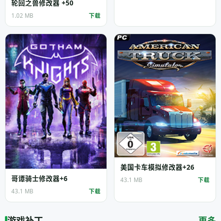
轮回之兽修改器 +50
1.02 MB
下载
美国卡车模拟修改器+26
哥谭骑士修改器+6
43.1 MB
下载
43.1 MB
下载
游戏补丁
更多