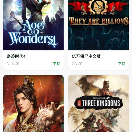
奇迹时代4
亿万僵尸中文版
31.6 GB
下载
2.3 GB
下载