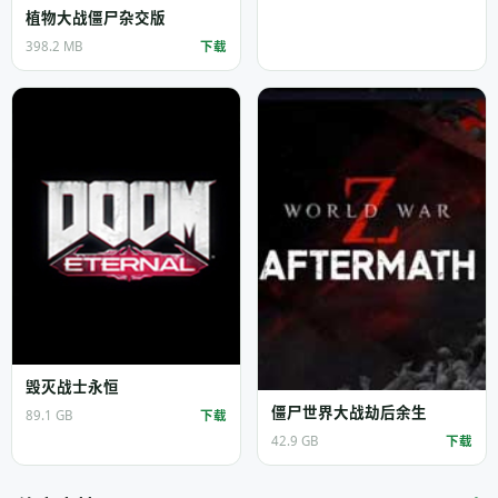
植物大战僵尸杂交版
398.2 MB
下载
毁灭战士永恒
僵尸世界大战劫后余生
89.1 GB
下载
42.9 GB
下载