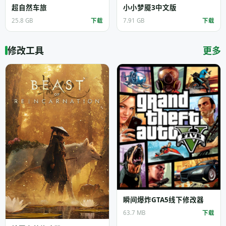
超自然车旅
小小梦魇3中文版
25.8 GB
下载
7.91 GB
下载
修改工具
更多
瞬间爆炸GTA5线下修改器
63.7 MB
下载