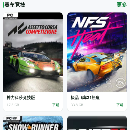
赛车竞技
更多
神力科莎竞技版
极品飞车21热度
17.8 GB
下载
33.8 GB
下载