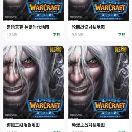
黑暗天尊·神话时代地图
轮回战记对抗地图
10 MB
下载
9.5 MB
下载
海贼王狠角色地图
动漫之战对抗地图