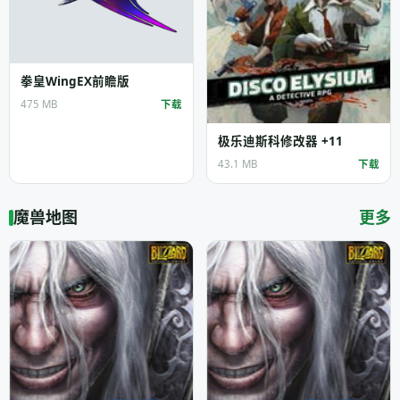
拳皇WingEX前瞻版
475 MB
下载
极乐迪斯科修改器 +11
43.1 MB
下载
魔兽地图
更多