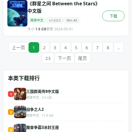
《群星之间 Between the Stars》
中文版
下载
简体中文
v1.0.0.5
Win All
大小
1.8 GB
更新 2024-05-01
上一页
1
2
3
4
5
6
7
8
..
23
下一页
尾页
本类下载排行
三国群英传8中文版
1
简体中文 · 3.5 GB
战争之人2
2
简体中文 · 17.9 GB
魔兽争霸3冰封王座
3