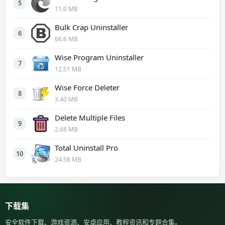
5
11.0 MB
Bulk Crap Uninstaller
6
66.6 MB
Wise Program Uninstaller
7
12.51 MB
Wise Force Deleter
8
3.40 MB
Delete Multiple Files
9
2.68 MB
Total Uninstall Pro
10
24.58 MB
下载集
安全软件下载、游戏资源、安卓应用、教程资讯和专题合集。