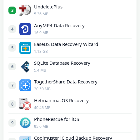
UndeletePlus
3
5.36 MB
AnyMP4 Data Recovery
4
16.0 MB
EaseUS Data Recovery Wizard
5
1.13 GB
SQLite Database Recovery
6
5.4 MB
TogetherShare Data Recovery
7
20.50 MB
Hetman macOS Recovery
8
40.46 MB
PhoneRescue for iOS
9
95.0 MB
Coolmuster iCloud Backup Recovery