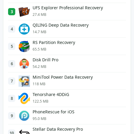
UFS Explorer Professional Recovery
3
27.4 MB
QILING Deep Data Recovery
4
14.7 MB
RS Partition Recovery
5
65.5 MB
Disk Drill Pro
6
54.2 MB
MiniTool Power Data Recovery
7
118 MB
Tenorshare 4DDiG
8
122.5 MB
PhoneRescue for iOS
9
95.0 MB
Stellar Data Recovery Pro
10