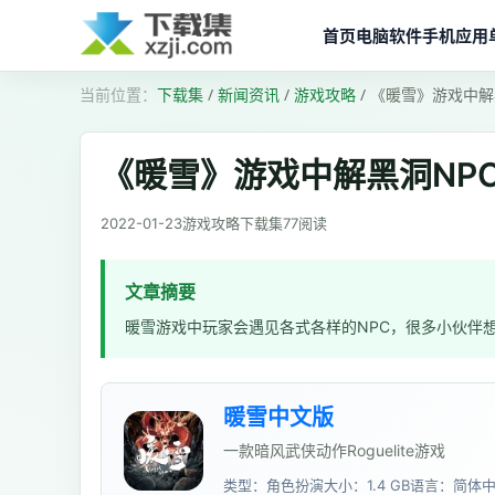
首页
电脑软件
手机应用
下载集
/
新闻资讯
/
游戏攻略
/
《暖雪》游戏中解
《暖雪》游戏中解黑洞NP
2022-01-23
游戏攻略
下载集
77
阅读
文章摘要
暖雪游戏中玩家会遇见各式各样的NPC，很多小伙伴想
暖雪中文版
一款暗风武侠动作Roguelite游戏
类型：角色扮演
大小：1.4 GB
语言：简体