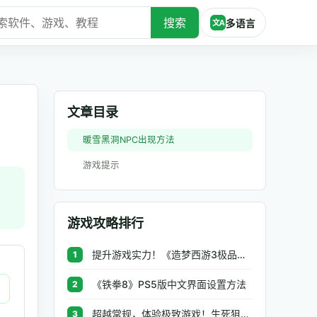
搜索
多语言
文A
文章目录
暖雪黑洞NPC出现方法
游戏提示
游戏攻略排行
提升游戏实力！《造梦西游3极品辅助》让你秒杀BOSS、逆天属性一键修改
1
《铁拳8》PS5版中文界面设置方法
2
超越常规，体验极致游戏！生死狙击极品辅助工具助你无往不利
3