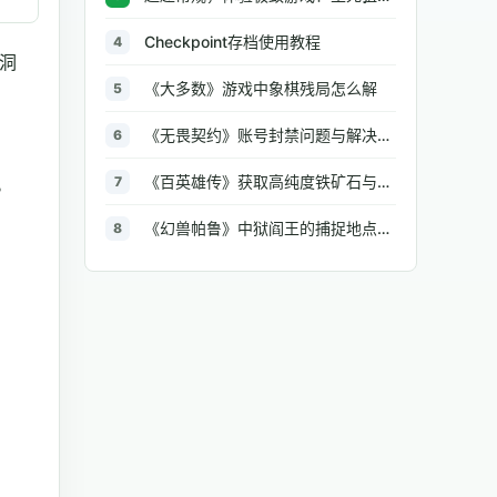
Checkpoint存档使用教程
4
洞
《大多数》游戏中象棋残局怎么解
5
《无畏契约》账号封禁问题与解决方法汇总
6
《百英雄传》获取高纯度铁矿石与大型铁矿石的地点介绍
。
7
《幻兽帕鲁》中狱阎王的捕捉地点与策略全解析
8