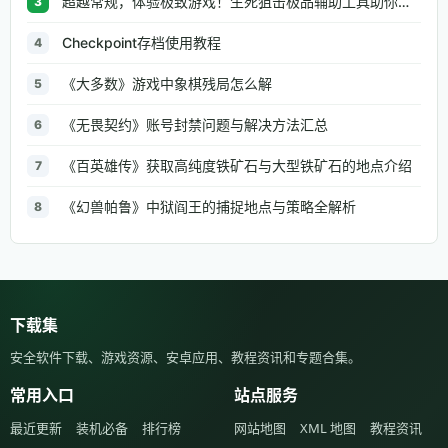
超越常规，体验极致游戏！生死狙击极品辅助工具助你无往不利
3
Checkpoint存档使用教程
4
《大多数》游戏中象棋残局怎么解
5
《无畏契约》账号封禁问题与解决方法汇总
6
《百英雄传》获取高纯度铁矿石与大型铁矿石的地点介绍
7
《幻兽帕鲁》中狱阎王的捕捉地点与策略全解析
8
下载集
安全软件下载、游戏资源、安卓应用、教程资讯和专题合集。
常用入口
站点服务
最近更新
装机必备
排行榜
网站地图
XML 地图
教程资讯