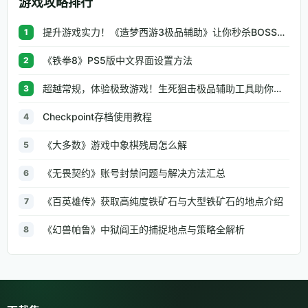
游戏攻略排行
提升游戏实力！《造梦西游3极品辅助》让你秒杀BOSS、逆天属性一键修改
1
《铁拳8》PS5版中文界面设置方法
2
超越常规，体验极致游戏！生死狙击极品辅助工具助你无往不利
3
Checkpoint存档使用教程
4
《大多数》游戏中象棋残局怎么解
5
《无畏契约》账号封禁问题与解决方法汇总
6
《百英雄传》获取高纯度铁矿石与大型铁矿石的地点介绍
7
《幻兽帕鲁》中狱阎王的捕捉地点与策略全解析
8