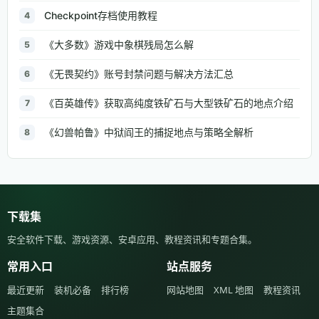
Checkpoint存档使用教程
4
《大多数》游戏中象棋残局怎么解
5
《无畏契约》账号封禁问题与解决方法汇总
6
《百英雄传》获取高纯度铁矿石与大型铁矿石的地点介绍
7
《幻兽帕鲁》中狱阎王的捕捉地点与策略全解析
8
下载集
安全软件下载、游戏资源、安卓应用、教程资讯和专题合集。
常用入口
站点服务
最近更新
装机必备
排行榜
网站地图
XML 地图
教程资讯
主题集合