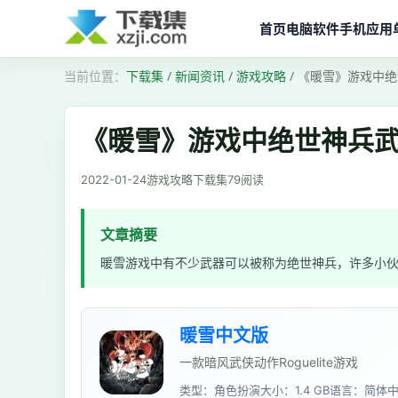
首页
电脑软件
手机应用
下载集
/
新闻资讯
/
游戏攻略
/
《暖雪》游戏中绝
《暖雪》游戏中绝世神兵
2022-01-24
游戏攻略
下载集
79
阅读
文章摘要
暖雪游戏中有不少武器可以被称为绝世神兵，许多小
暖雪中文版
一款暗风武侠动作Roguelite游戏
类型：角色扮演
大小：1.4 GB
语言：简体