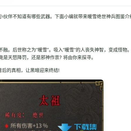
小伙伴不知道有哪些武器。下面小编就带来暖雪绝世神兵图鉴介
融。后世称之为“暖雪”。吸入“暖雪“的人丧失神智，变成怪物
竟是天怒降罚，还是邪神作祟? 将由你来探寻。
背后的真相，让黑暗迎来终结!