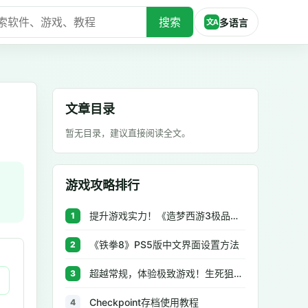
搜索
多语言
文A
文章目录
暂无目录，建议直接阅读全文。
游戏攻略排行
提升游戏实力！《造梦西游3极品辅助》让你秒杀BOSS、逆天属性一键修改
1
《铁拳8》PS5版中文界面设置方法
2
超越常规，体验极致游戏！生死狙击极品辅助工具助你无往不利
3
Checkpoint存档使用教程
4