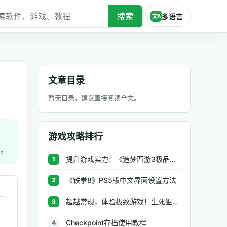
搜索
多语言
文A
文章目录
暂无目录，建议直接阅读全文。
游戏攻略排行
示。
提升游戏实力！《造梦西游3极品辅助》让你秒杀BOSS、逆天属性一键修改
1
《铁拳8》PS5版中文界面设置方法
2
超越常规，体验极致游戏！生死狙击极品辅助工具助你无往不利
3
Checkpoint存档使用教程
4