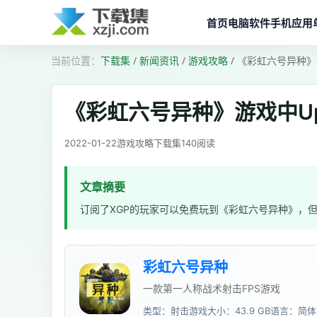
首页
电脑软件
手机应用
下载集
/
新闻资讯
/
游戏攻略
/
《彩虹六号异种》游
《彩虹六号异种》游戏中Up
2022-01-22
游戏攻略
下载集
140
阅读
文章摘要
订阅了XGP的玩家可以免费玩到《彩虹六号异种》，但是
彩虹六号异种
一款第一人称战术射击FPS游戏
类型：射击游戏
大小：43.9 GB
语言：简体