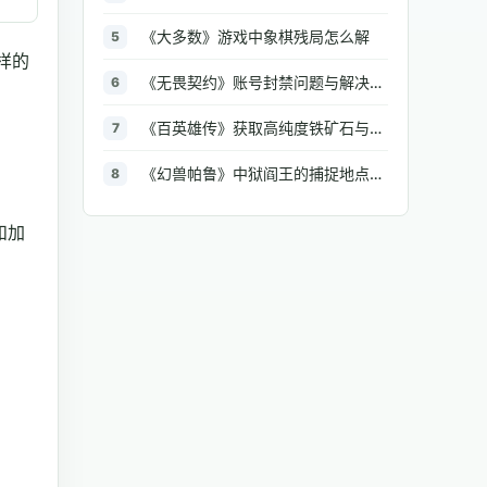
《大多数》游戏中象棋残局怎么解
5
样的
《无畏契约》账号封禁问题与解决方法汇总
6
《百英雄传》获取高纯度铁矿石与大型铁矿石的地点介绍
7
《幻兽帕鲁》中狱阎王的捕捉地点与策略全解析
8
和加