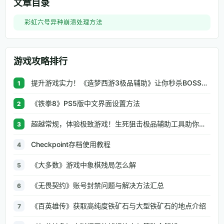
文章目录
彩虹六号异种崩溃处理方法
游戏攻略排行
提升游戏实力！《造梦西游3极品辅助》让你秒杀BOSS、逆天属性一键修改
1
《铁拳8》PS5版中文界面设置方法
2
超越常规，体验极致游戏！生死狙击极品辅助工具助你无往不利
3
Checkpoint存档使用教程
4
《大多数》游戏中象棋残局怎么解
5
《无畏契约》账号封禁问题与解决方法汇总
6
《百英雄传》获取高纯度铁矿石与大型铁矿石的地点介绍
7