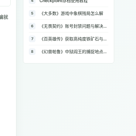
Checkpoint存档使用教程
4
《大多数》游戏中象棋残局怎么解
5
编就
《无畏契约》账号封禁问题与解决方法汇总
6
《百英雄传》获取高纯度铁矿石与大型铁矿石的地点介绍
7
《幻兽帕鲁》中狱阎王的捕捉地点与策略全解析
8