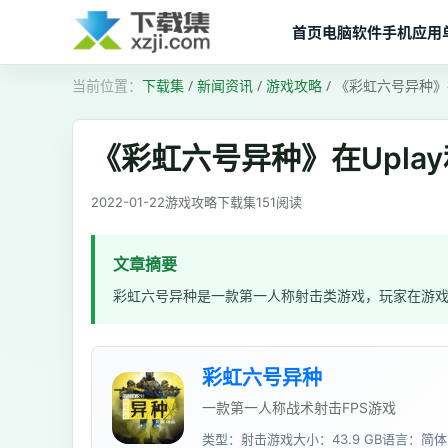
首页
电脑软件
手机应用
下载集
/
新闻资讯
/
游戏攻略
/
《彩虹六号异种》在
《彩虹六号异种》在Upla
2022-01-22
游戏攻略
下载集
151
阅读
文章摘要
彩虹六号异种是一款第一人称射击类游戏，玩家在游
彩虹六号异种
一款第一人称战术射击FPS游戏
类型：射击游戏
大小：43.9 GB
语言：简体