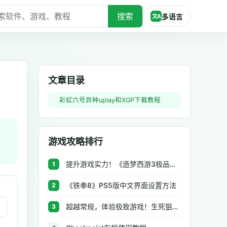
搜索
多语言
文A
文章目录
彩虹六号异种uplay和XGP下载教程
游戏攻略排行
提升游戏实力！《造梦西游3极品辅助》让你秒杀BOSS、逆天属性一键修改
1
《铁拳8》PS5版中文界面设置方法
2
超越常规，体验极致游戏！生死狙击极品辅助工具助你无往不利
3