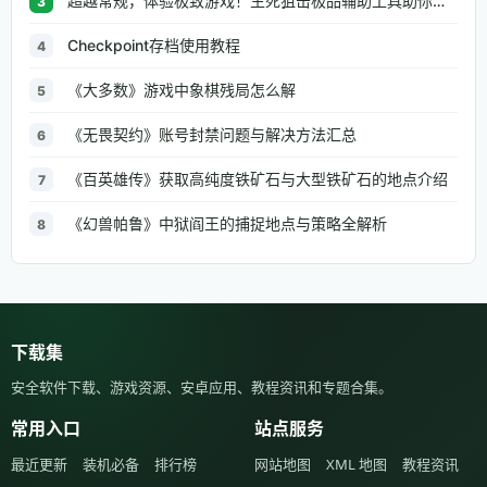
超越常规，体验极致游戏！生死狙击极品辅助工具助你无往不利
3
Checkpoint存档使用教程
4
《大多数》游戏中象棋残局怎么解
5
《无畏契约》账号封禁问题与解决方法汇总
6
《百英雄传》获取高纯度铁矿石与大型铁矿石的地点介绍
7
《幻兽帕鲁》中狱阎王的捕捉地点与策略全解析
8
下载集
安全软件下载、游戏资源、安卓应用、教程资讯和专题合集。
常用入口
站点服务
最近更新
装机必备
排行榜
网站地图
XML 地图
教程资讯