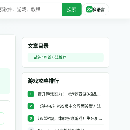
搜索
多语言
文A
文章目录
战神4刷钱方法推荐
游戏攻略排行
提升游戏实力！《造梦西游3极品辅助》让你秒杀BOSS、逆天属性一键修改
1
《铁拳8》PS5版中文界面设置方法
2
超越常规，体验极致游戏！生死狙击极品辅助工具助你无往不利
3