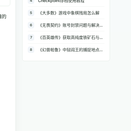
Checkpoint存档使用教程
4
《大多数》游戏中象棋残局怎么解
5
趣的
《无畏契约》账号封禁问题与解决方法汇总
6
《百英雄传》获取高纯度铁矿石与大型铁矿石的地点介绍
7
《幻兽帕鲁》中狱阎王的捕捉地点与策略全解析
8