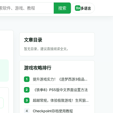
搜索
多语言
文A
文章目录
暂无目录，建议直接阅读全文。
游戏攻略排行
提升游戏实力！《造梦西游3极品辅助》让你秒杀BOSS、逆天属性一键修改
1
《铁拳8》PS5版中文界面设置方法
2
超越常规，体验极致游戏！生死狙击极品辅助工具助你无往不利
3
Checkpoint存档使用教程
4