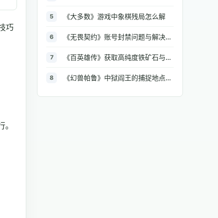
《大多数》游戏中象棋残局怎么解
5
技巧
《无畏契约》账号封禁问题与解决方法汇总
6
《百英雄传》获取高纯度铁矿石与大型铁矿石的地点介绍
7
《幻兽帕鲁》中狱阎王的捕捉地点与策略全解析
8
行。