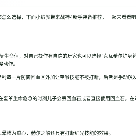
该怎么选择，下面小编就带来战神4新手装备推荐，一起来看看
回复生命值，对自己操作有自信的玩家也可以选择”克瓦希尔护身符
慢动作。
是制造一片防御回血区外加让奎爷技能不被打断，后者是手动触
在奎爷生命危急的时刻儿子会丢回血石或者直接使用回血石。在
人晕槽为重心，赫尔之触还具有打断红光技能的效果。