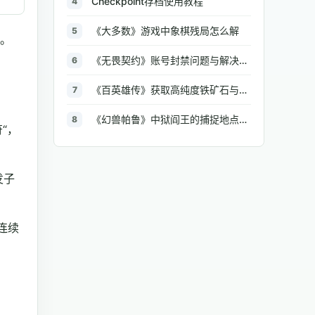
Checkpoint存档使用教程
4
《大多数》游戏中象棋残局怎么解
5
吧。
《无畏契约》账号封禁问题与解决方法汇总
6
《百英雄传》获取高纯度铁矿石与大型铁矿石的地点介绍
7
《幻兽帕鲁》中狱阎王的捕捉地点与策略全解析
8
“，
发子
连续