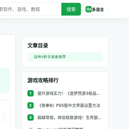
搜索
多语言
文A
文章目录
战神4新手装备推荐
游戏攻略排行
提升游戏实力！《造梦西游3极品辅助》让你秒杀BOSS、逆天属性一键修改
1
《铁拳8》PS5版中文界面设置方法
2
超越常规，体验极致游戏！生死狙击极品辅助工具助你无往不利
3