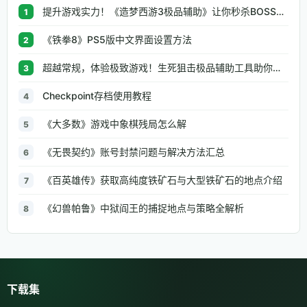
提升游戏实力！《造梦西游3极品辅助》让你秒杀BOSS、逆天属性一键修改
1
《铁拳8》PS5版中文界面设置方法
2
超越常规，体验极致游戏！生死狙击极品辅助工具助你无往不利
3
Checkpoint存档使用教程
4
《大多数》游戏中象棋残局怎么解
5
《无畏契约》账号封禁问题与解决方法汇总
6
《百英雄传》获取高纯度铁矿石与大型铁矿石的地点介绍
7
《幻兽帕鲁》中狱阎王的捕捉地点与策略全解析
8
下载集