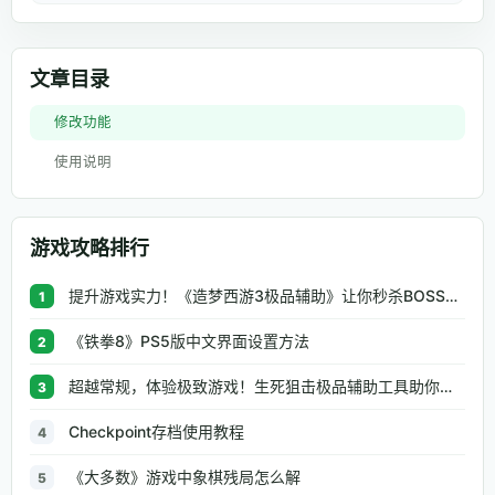
文章目录
修改功能
使用说明
游戏攻略排行
提升游戏实力！《造梦西游3极品辅助》让你秒杀BOSS、逆天属性一键修改
1
《铁拳8》PS5版中文界面设置方法
2
超越常规，体验极致游戏！生死狙击极品辅助工具助你无往不利
3
Checkpoint存档使用教程
4
《大多数》游戏中象棋残局怎么解
5