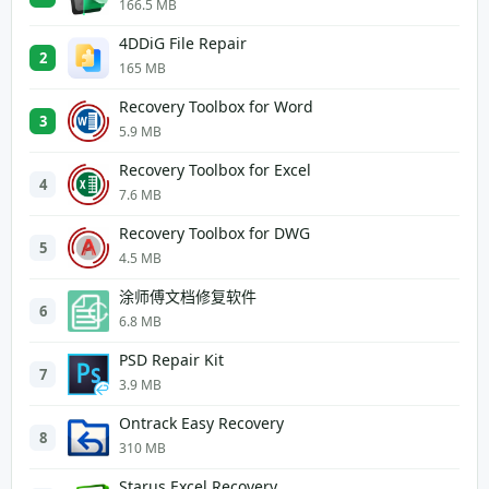
166.5 MB
4DDiG File Repair
2
165 MB
Recovery Toolbox for Word
3
5.9 MB
Recovery Toolbox for Excel
4
7.6 MB
Recovery Toolbox for DWG
5
4.5 MB
涂师傅文档修复软件
6
6.8 MB
PSD Repair Kit
7
3.9 MB
Ontrack Easy Recovery
8
310 MB
Starus Excel Recovery