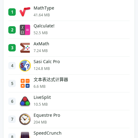
MathType
1
41.64 MB
Qalculate!
2
52.5 MB
AxMath
3
7.24 MB
Sasi Calc Pro
4
124.8 MB
文本表达式计算器
5
6.6 MB
LiveSplit
6
10.5 MB
Equestre Pro
7
204 MB
SpeedCrunch
8