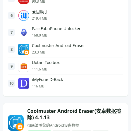
90.3 MB
爱思助手
6
219.4 MB
PassFab iPhone Unlocker
7
168.0 MB
Coolmuster Android Eraser
8
23.3 MB
Uotan Toolbox
9
111.6 MB
iMyFone D-Back
10
116 MB
Coolmuster Android Eraser(安卓数据擦
除) 4.1.13
彻底清除您的Android设备数据