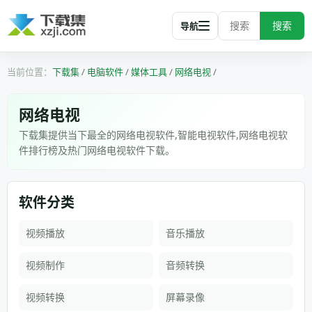
搜索
导航
下载集
/
电脑软件
/
媒体工具
/
网络电视
/
网络电视
下载集提供当下最全的网络电视软件,智能电视软件,网络电视软
件排行榜及热门网络电视软件下载。
软件分类
视频播放
音乐播放
视频制作
音频转换
视频转换
屏幕录像