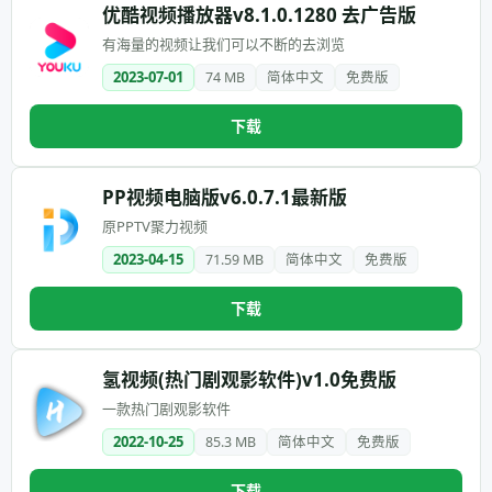
优酷视频播放器v8.1.0.1280 去广告版
有海量的视频让我们可以不断的去浏览
2023-07-01
74 MB
简体中文
免费版
下载
PP视频电脑版v6.0.7.1最新版
原PPTV聚力视频
2023-04-15
71.59 MB
简体中文
免费版
下载
氢视频(热门剧观影软件)v1.0免费版
一款热门剧观影软件
2022-10-25
85.3 MB
简体中文
免费版
下载