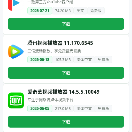
一款第三方YouTube客户端
2026-07-21
74.20 MB
英文
免费版
下载
腾讯视频播放器 11.170.6545
三倍流畅播放、享免费蓝光画质
2026-06-18
105.3 MB
简体中文
免费版
下载
爱奇艺视频播放器 14.5.5.10049
专注于网络流媒体视频平台
2026-06-05
217.0 MB
简体中文
免费版
下载