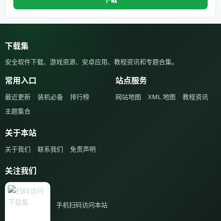
下载集
安全软件下载、游戏资源、安卓应用、教程资讯和专题合集。
常用入口
站点服务
最近更新
装机必备
排行榜
网站地图
XML 地图
教程资讯
主题集合
关于本站
关于我们
联系我们
免责声明
关注我们
手机扫码访问本站