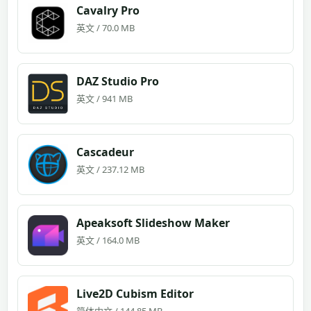
Cavalry Pro
英文 / 70.0 MB
DAZ Studio Pro
英文 / 941 MB
Cascadeur
英文 / 237.12 MB
Apeaksoft Slideshow Maker
英文 / 164.0 MB
Live2D Cubism Editor
简体中文 / 144.85 MB