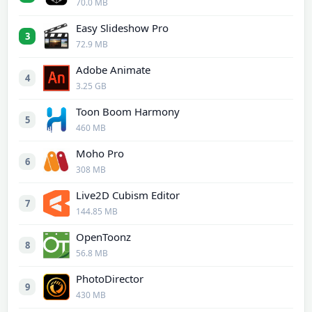
70.0 MB
Easy Slideshow Pro
3
72.9 MB
Adobe Animate
4
3.25 GB
Toon Boom Harmony
5
460 MB
Moho Pro
6
308 MB
Live2D Cubism Editor
7
144.85 MB
OpenToonz
8
56.8 MB
PhotoDirector
9
430 MB