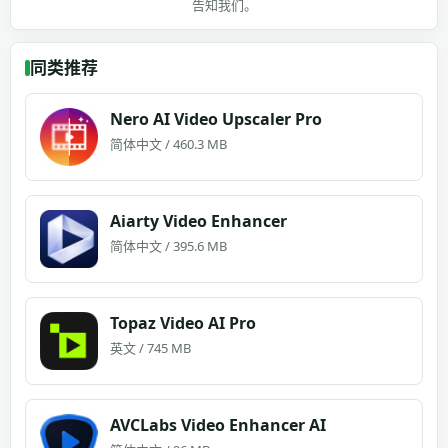
告知我们。
同类推荐
Nero AI Video Upscaler Pro
简体中文 / 460.3 MB
Aiarty Video Enhancer
简体中文 / 395.6 MB
Topaz Video AI Pro
英文 / 745 MB
AVCLabs Video Enhancer AI