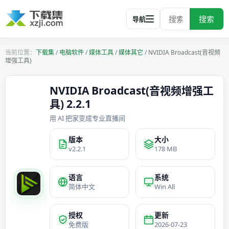
搜索
导航
下载集
/
电脑软件
/
媒体工具
/
媒体其它
/
NVIDIA Broadcast(音视频
增强工具)
NVIDIA Broadcast(音视频增强工
具) 2.2.1
用 AI 把家变成专业直播间
版本
大小
v2.2.1
178 MB
语言
系统
简体中文
Win All
授权
更新
免费版
2026-07-23