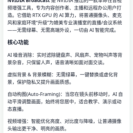
NVIDIA Broadcast
是 NVIDIA 推出的一款革命性音视
频增强工具，专为内容创作者、主播和远程办公用户打
造。它借助 RTX GPU 的 AI 算力，将普通摄像头、麦克
风和家庭环境“升级”为媲美专业演播室的直播/会议系统
——无需绿幕、无需高端外设，一切由 AI 智能完成。
核心功能
AI 噪音消除：实时滤除键盘声、风扇声、宠物叫声等背
景杂音，只保留人声，语音清晰如面对面交谈。
虚拟背景 & 背景模糊：无需绿幕，一键替换或虚化背
景，保护隐私又提升画面质感。
自动构图(Auto-Framing)：当您在镜头前移动时，AI 自
动平滑调整画面，始终将您居中，适合教学、演示或动
态直播。
视频增强：智能优化亮度、对比度与降噪，让普通摄像
头输出更干净、明亮的画质。