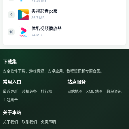
71.59 MB
央视影音pc版
9
86.7 MB
优酷视频播放器
10
74 MB
下载集
安全软件下载、游戏资源、安卓应用、教程资讯和专题合集。
常用入口
站点服务
最近更新
装机必备
排行榜
网站地图
XML 地图
教程资讯
主题集合
关于本站
关于我们
联系我们
免责声明