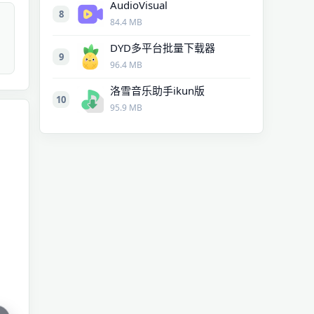
AudioVisual
8
84.4 MB
DYD多平台批量下载器
9
96.4 MB
洛雪音乐助手ikun版
10
95.9 MB