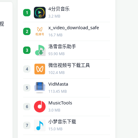
4分贝音乐
：
1
3.2 MB
视
x_video_download_safe
2
16.7 MB
洛雪音乐助手
3
93.90 MB
微信视频号下载工具
4
102.4 MB
VidMasta
5
113.45 MB
MusicTools
6
3.0 MB
小梦音乐下载
7
15.0 MB