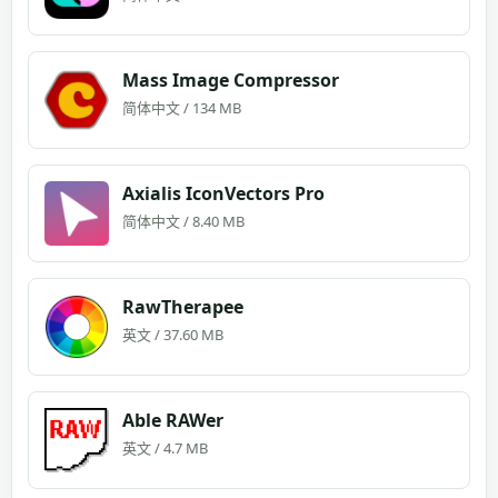
Mass Image Compressor
简体中文 / 134 MB
Axialis IconVectors Pro
简体中文 / 8.40 MB
RawTherapee
英文 / 37.60 MB
Able RAWer
英文 / 4.7 MB