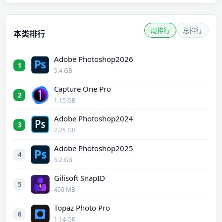
周排行
总排行
本类排行
Adobe Photoshop2026
1
5.4 GB
Capture One Pro
2
1.15 GB
Adobe Photoshop2024
3
2.25 GB
Adobe Photoshop2025
4
5.2 GB
Gilisoft SnapID
5
450 MB
Topaz Photo Pro
6
1.14 GB