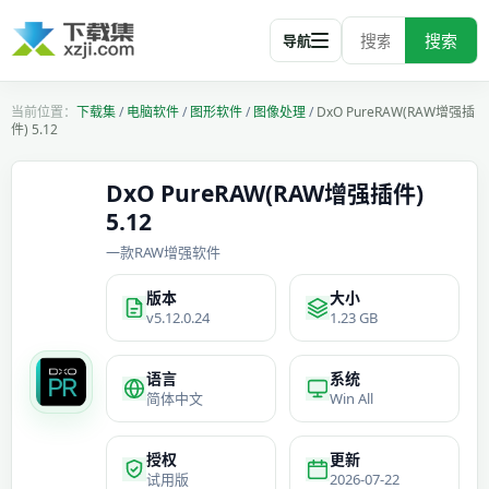
搜索
导航
下载集
/
电脑软件
/
图形软件
/
图像处理
/
DxO PureRAW(RAW增强插
件) 5.12
DxO PureRAW(RAW增强插件)
5.12
一款RAW增强软件
版本
大小
v5.12.0.24
1.23 GB
语言
系统
简体中文
Win All
授权
更新
试用版
2026-07-22