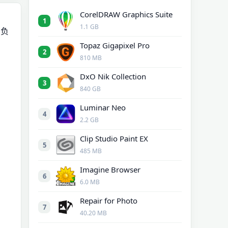
CorelDRAW Graphics Suite
1
1.1 GB
的负
Topaz Gigapixel Pro
2
810 MB
DxO Nik Collection
3
840 GB
Luminar Neo
。
4
2.2 GB
Clip Studio Paint EX
5
485 MB
Imagine Browser
6
6.0 MB
Repair for Photo
7
40.20 MB