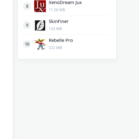
XenoDream Jux
8
11.26 MB
SkinFiner
9
133 MB
Rebelle Pro
10
222 MB