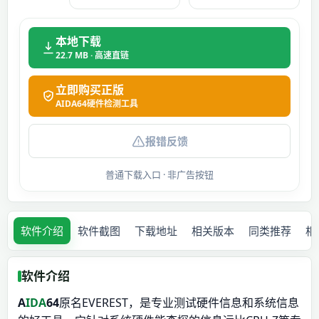
本地下载
22.7 MB · 高速直链
立即购买正版
AIDA64硬件检测工具
报错反馈
普通下载入口 · 非广告按钮
软件介绍
软件截图
下载地址
相关版本
同类推荐
相
软件介绍
A
IDA
64
原名EVEREST，是专业测试硬件信息和系统信息