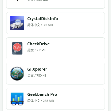
CrystalDiskInfo
简体中文 / 3.5 MB
CheckDrive
英文 / 7.2 MB
GFXplorer
英文 / 780 KB
Geekbench Pro
简体中文 / 288 MB