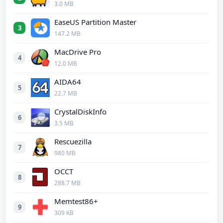
3.0 MB
EaseUS Partition Master
3
147.2 MB
MacDrive Pro
4
12.0 MB
AIDA64
5
22.7 MB
CrystalDiskInfo
6
3.5 MB
Rescuezilla
7
980 MB
OCCT
8
288.7 MB
Memtest86+
9
309 KB