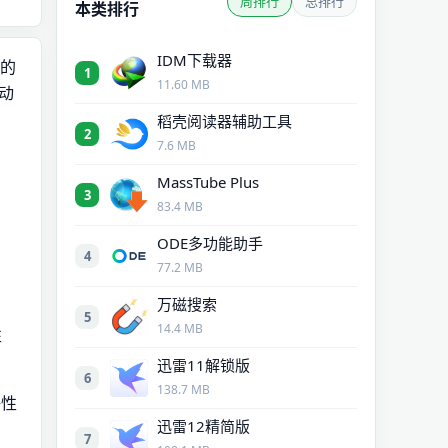
周排行
总排行
本类排行
IDM下载器
择的
1
11.60 MB
自动
稻壳阅读器辅助工具
2
7.6 MB
MassTube Plus
3
83.4 MB
ODE多功能助手
4
77.2 MB
万磁搜索
5
14.4 MB
性
迅雷11解锁版
6
138.7 MB
好性
迅雷12精简版
7