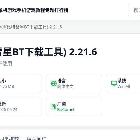
单机游戏
手机游戏
教程
专题
排行榜
omet(比特彗星BT下载工具) 2.21.6
彗星BT下载工具) 2.21.6
于使用
大小
语言
系统
4.75 MB
简体中文
Win All
更新
厂商
026-06-24
BitComet
同类推荐
相关阅读