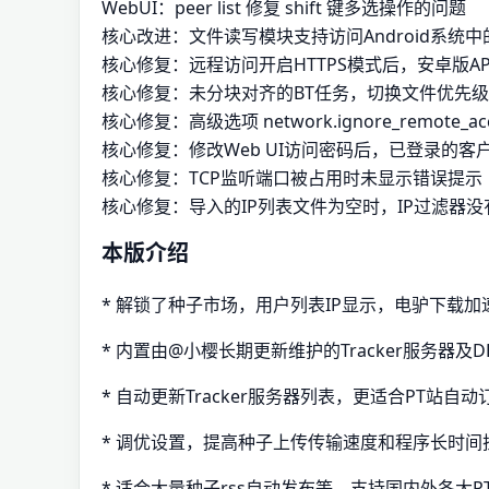
WebUI：peer list 修复 shift 键多选操作的问题
核心改进：文件读写模块支持访问Android系统中的co
核心修复：远程访问开启HTTPS模式后，安卓版A
核心修复：未分块对齐的BT任务，切换文件优先
核心修复：高级选项 network.ignore_remote_a
核心修复：修改Web UI访问密码后，已登录的客
核心修复：TCP监听端口被占用时未显示错误提示
核心修复：导入的IP列表文件为空时，IP过滤器没
本版介绍
* 解锁了种子市场，用户列表IP显示，电驴下载
* 内置由@小樱长期更新维护的Tracker服务器及
* 自动更新Tracker服务器列表，更适合PT站自
* 调优设置，提高种子上传传输速度和程序长时间
* 适合大量种子rss自动发布等，支持国内外各大P