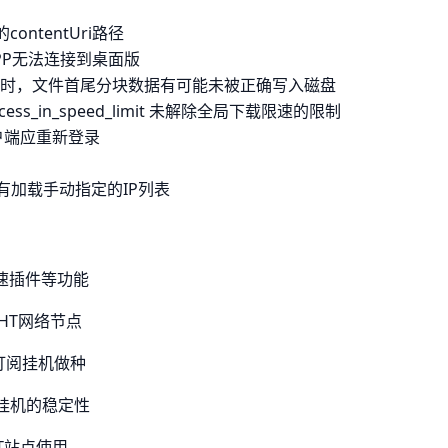
ntentUri路径
PP无法连接到桌面版
级时，文件首尾分块数据有可能未被正确写入磁盘
ccess_in_speed_limit 未解除全局下载限速的限制
户端应重新登录
有加载手动指定的IP列表
加速插件等功能
DHT网络节点
动订阅挂机做种
挂机的稳定性
T站点使用