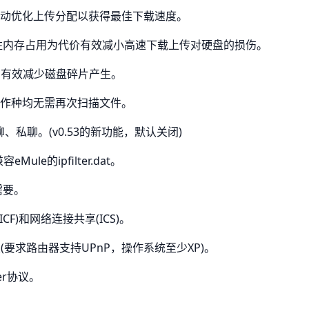
ol)技术，自动优化上传分配以获得最佳下载速度。
he)技术，牺牲内存占用为代价有效减小高速下载上传对硬盘的损伤。
ng)技术，有效减少磁盘碎片产生。
技术，续传作种均无需再次扫描文件。
、私聊。(v0.53的新功能，默认关闭)
le的ipfilter.dat。
需要。
F)和网络连接共享(ICS)。
(要求路由器支持UPnP，操作系统至少XP)。
ker协议。