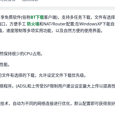
件分享免费软件(俗称
BT下载
客户端)，支持多任务下载，文件有选
端口，方便手工
防火墙
和NAT/Router配置;在WindowsXP下能
免扫描，速度限制等多项实用功能，以及自然方便的使用界面。
然保持很少的CPU占用。
好性能。
nt中的文件有选择的下载，允许设定文件下载优先级。
络程序。(ADSL和上传受ISP限制用户建议设定最大上传以提高
onOptimize)技术，自动为不同的网络连接进行优化，默认配置即可获得良