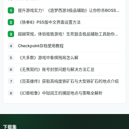
提升游戏实力！《造梦西游3极品辅助》让你秒杀BOSS、逆天属性一键修改
1
《铁拳8》PS5版中文界面设置方法
2
超越常规，体验极致游戏！生死狙击极品辅助工具助你无往不利
3
Checkpoint存档使用教程
4
《大多数》游戏中象棋残局怎么解
5
《无畏契约》账号封禁问题与解决方法汇总
6
《百英雄传》获取高纯度铁矿石与大型铁矿石的地点介绍
7
《幻兽帕鲁》中狱阎王的捕捉地点与策略全解析
8
下载集