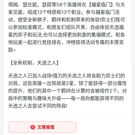
塔姆、瑟庄妮、瑟提等58个英雄将在【福星临门】与大
家见面，组成13个特质和13个职业。参与福星临门活
动，感受全新棋子、羁绊和机制带来的体验!弈士们既可
以参加标准模式，和朋友们组队开黑，自由体验天选福
星的弈子和玩法;也可以选择更加刺激的集福模式，和各
地玩家一起进行竞技排名，冲榜获得活动专属的丰厚奖
励~
【全新机制，天选之人】
天选之人已加入战场!强力的天选之人将会助力弈士们的
对局，这些英雄一出现就是2星，除了能获得一部分属性
的提升，他们的其中一个羁绊在计算时会被视作2个。对
局中的策略与趣味大升级——每一局你都能获得不同的
天选之人去尝试不同的阵容!
文章报错