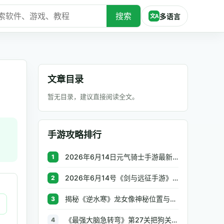
搜索
多语言
文A
文章目录
暂无目录，建议直接阅读全文。
手游攻略排行
2026年6月14日元气骑士手游最新礼包兑换码汇总
1
2026年6月14号《剑与远征手游》最新兑换码
2
揭秘《逆水寒》龙女像神秘位置与周边景点
3
《最强大脑急转弯》第27关把狗关进笼子
4