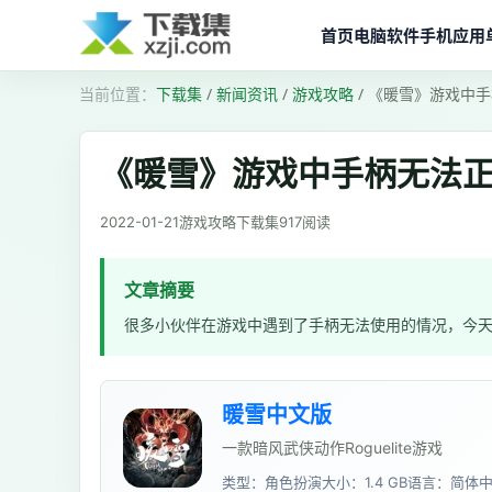
首页
电脑软件
手机应用
下载集
/
新闻资讯
/
游戏攻略
/
《暖雪》游戏中手
《暖雪》游戏中手柄无法
2022-01-21
游戏攻略
下载集
917
阅读
文章摘要
很多小伙伴在游戏中遇到了手柄无法使用的情况，今
暖雪中文版
一款暗风武侠动作Roguelite游戏
类型：角色扮演
大小：1.4 GB
语言：简体