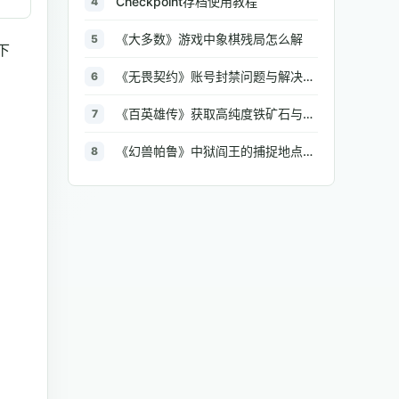
Checkpoint存档使用教程
4
《大多数》游戏中象棋残局怎么解
5
下
《无畏契约》账号封禁问题与解决方法汇总
6
《百英雄传》获取高纯度铁矿石与大型铁矿石的地点介绍
7
《幻兽帕鲁》中狱阎王的捕捉地点与策略全解析
8