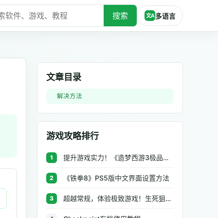
搜索
多语言
文A
文章目录
解决方法
游戏攻略排行
提升游戏实力！《造梦西游3极品辅助》让你秒杀BOSS、逆天属性一键修改
1
《铁拳8》PS5版中文界面设置方法
2
超越常规，体验极致游戏！生死狙击极品辅助工具助你无往不利
3