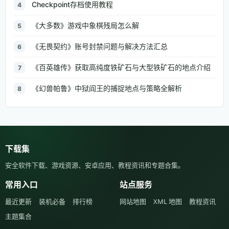
Checkpoint存档使用教程
4
《大多数》游戏中象棋残局怎么解
5
《无畏契约》账号封禁问题与解决方法汇总
6
《百英雄传》获取高纯度铁矿石与大型铁矿石的地点介绍
7
《幻兽帕鲁》中狱阎王的捕捉地点与策略全解析
8
下载集
安全软件下载、游戏资源、安卓应用、教程资讯和专题合集。
常用入口
站点服务
最近更新
装机必备
排行榜
网站地图
XML 地图
教程资讯
主题集合