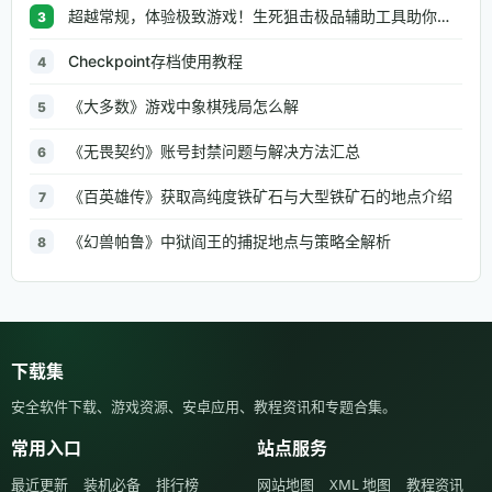
超越常规，体验极致游戏！生死狙击极品辅助工具助你无往不利
3
Checkpoint存档使用教程
4
《大多数》游戏中象棋残局怎么解
5
《无畏契约》账号封禁问题与解决方法汇总
6
《百英雄传》获取高纯度铁矿石与大型铁矿石的地点介绍
7
《幻兽帕鲁》中狱阎王的捕捉地点与策略全解析
8
下载集
安全软件下载、游戏资源、安卓应用、教程资讯和专题合集。
常用入口
站点服务
最近更新
装机必备
排行榜
网站地图
XML 地图
教程资讯