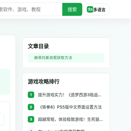
搜索
多语言
文A
文章目录
赫菲托斯双棍获取方法
游戏攻略排行
提升游戏实力！《造梦西游3极品辅助》让你秒杀BOSS、逆天属性一键修改
1
《铁拳8》PS5版中文界面设置方法
2
超越常规，体验极致游戏！生死狙击极品辅助工具助你无往不利
3