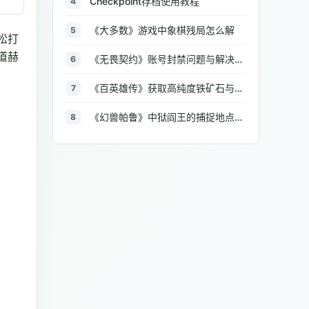
Checkpoint存档使用教程
4
《大多数》游戏中象棋残局怎么解
5
松打
道赫
《无畏契约》账号封禁问题与解决方法汇总
6
《百英雄传》获取高纯度铁矿石与大型铁矿石的地点介绍
7
《幻兽帕鲁》中狱阎王的捕捉地点与策略全解析
8