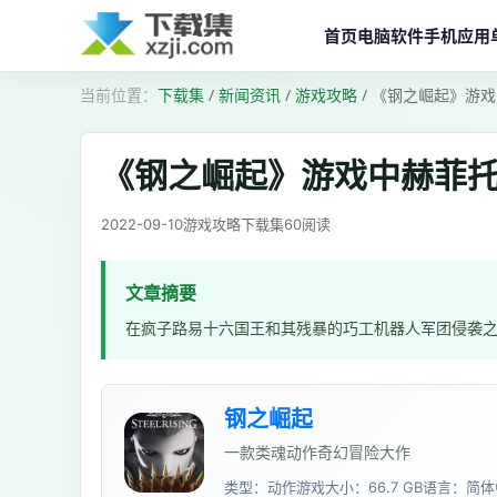
首页
电脑软件
手机应用
下载集
/
新闻资讯
/
游戏攻略
/
《钢之崛起》游戏
《钢之崛起》游戏中赫菲
2022-09-10
游戏攻略
下载集
60
阅读
文章摘要
在疯子路易十六国王和其残暴的巧工机器人军团侵袭
钢之崛起
一款类魂动作奇幻冒险大作
类型：动作游戏
大小：66.7 GB
语言：简体