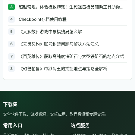
超越常规，体验极致游戏！生死狙击极品辅助工具助你无往不利
3
Checkpoint存档使用教程
4
《大多数》游戏中象棋残局怎么解
5
《无畏契约》账号封禁问题与解决方法汇总
6
《百英雄传》获取高纯度铁矿石与大型铁矿石的地点介绍
7
《幻兽帕鲁》中狱阎王的捕捉地点与策略全解析
8
下载集
安全软件下载、游戏资源、安卓应用、教程资讯和专题合集。
常用入口
站点服务