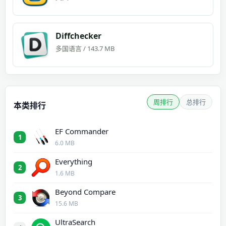
Diffchecker
多国语言 / 143.7 MB
周排行
总排行
本类排行
EF Commander
1
6.0 MB
Everything
2
1.6 MB
Beyond Compare
3
15.6 MB
UltraSearch