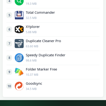
4
19.3 MB
Total Commander
5
32.5 MB
XYplorer
6
5.88 MB
Duplicate Cleaner Pro
7
63.60 MB
Speedy Duplicate Finder
8
98.6 MB
Folder Marker Free
9
10.37 MB
Goodsync
10
34.5 MB