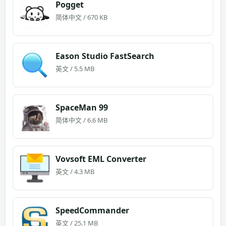
Pogget
简体中文 / 670 KB
Eason Studio FastSearch
英文 / 5.5 MB
SpaceMan 99
简体中文 / 6.6 MB
Vovsoft EML Converter
英文 / 4.3 MB
SpeedCommander
英文 / 25.1 MB