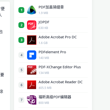
PDF加盖骑缝章
方便
1
1.9 MB
人
JOPDF
2
630 KB
也
Adobe Acrobat Pro DC
3
1.6 GB
PDFelement Pro
4
140 MB
PDF-XChange Editor Plus
5
134 MB
需要
Adobe Acrobat Reader DC
6
405.5 MB
涂
福昕高级PDF编辑器
7
800 MB