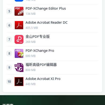
PDF-XChange Editor Plus
5
134 MB
Adobe Acrobat Reader DC
6
405.5 MB
金山PDF专业版
7
269 MB
PDF-XChange Pro
8
680 MB
福昕高级PDF编辑器
9
800 MB
Adobe Acrobat XI Pro
10
440 MB