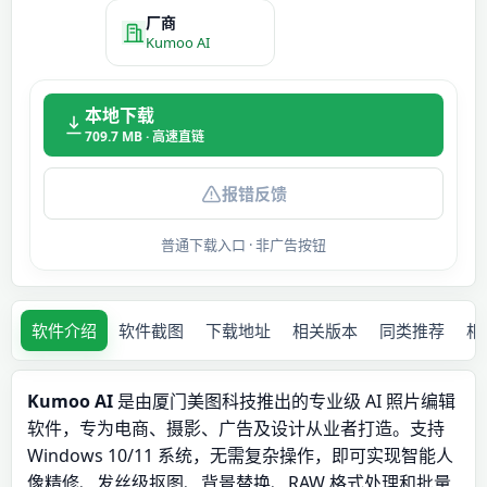
厂商
Kumoo AI
本地下载
709.7 MB · 高速直链
报错反馈
普通下载入口 · 非广告按钮
软件介绍
软件截图
下载地址
相关版本
同类推荐
相
Kumoo AI
是由厦门美图科技推出的专业级 AI 照片编辑
软件，专为电商、摄影、广告及设计从业者打造。支持
Windows 10/11 系统，无需复杂操作，即可实现智能人
像精修、发丝级抠图、背景替换、RAW 格式处理和批量