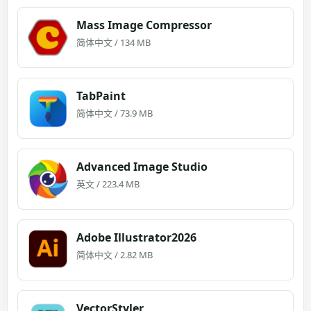
Mass Image Compressor
简体中文 / 134 MB
TabPaint
简体中文 / 73.9 MB
Advanced Image Studio
英文 / 223.4 MB
Adobe Illustrator2026
简体中文 / 2.82 MB
VectorStyler