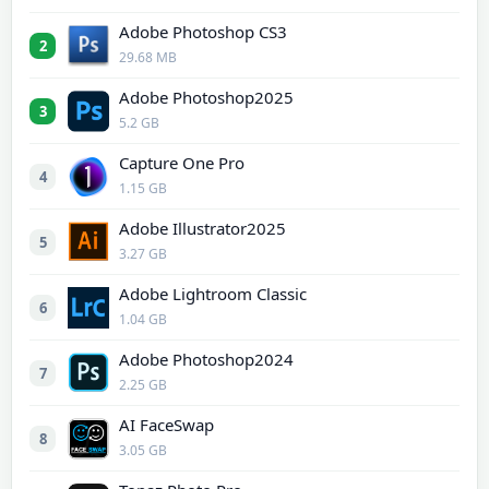
Adobe Photoshop CS3
2
29.68 MB
Adobe Photoshop2025
3
5.2 GB
Capture One Pro
4
1.15 GB
Adobe Illustrator2025
5
3.27 GB
Adobe Lightroom Classic
6
1.04 GB
Adobe Photoshop2024
7
2.25 GB
AI FaceSwap
8
3.05 GB