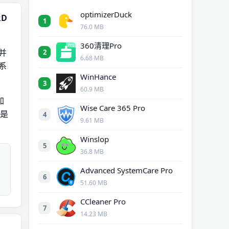
optimizerDuck
RD
1
76.0 MB
360清理Pro
并
2
6.68 MB
系
WinHance
3
60.9 MB
加
Wise Care 365 Pro
 是
4
9.61 MB
Winslop
5
36.8 MB
Advanced SystemCare Pro
6
51.60 MB
CCleaner Pro
7
14.23 MB