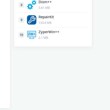
Dism++
8
3.61 MB
RepairKit
9
133.4 MB
ZyperWin++
10
2.1 MB