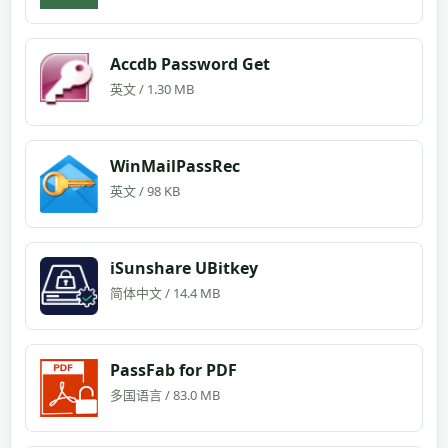
Accdb Password Get
英文 / 1.30 MB
WinMailPassRec
英文 / 98 KB
iSunshare UBitkey
简体中文 / 14.4 MB
PassFab for PDF
多国语言 / 83.0 MB