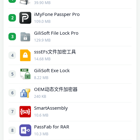
39.90 MB
iMyFone Passper Pro
2
109.0 MB
GiliSoft File Lock Pro
3
129.9 MB
sssEFs文件加密工具
4
14.68 MB
GiliSoft Exe Lock
5
8.22 MB
OEM动态文件加密器
6
240 KB
SmartAssembly
7
10.6 MB
PassFab for RAR
8
10.3 MB