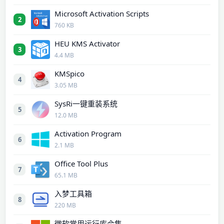
Microsoft Activation Scripts
2
760 KB
HEU KMS Activator
3
4.4 MB
KMSpico
4
3.05 MB
SysRi一键重装系统
5
12.0 MB
Activation Program
6
2.1 MB
Office Tool Plus
7
65.1 MB
入梦工具箱
8
220 MB
微软常用运行库合集