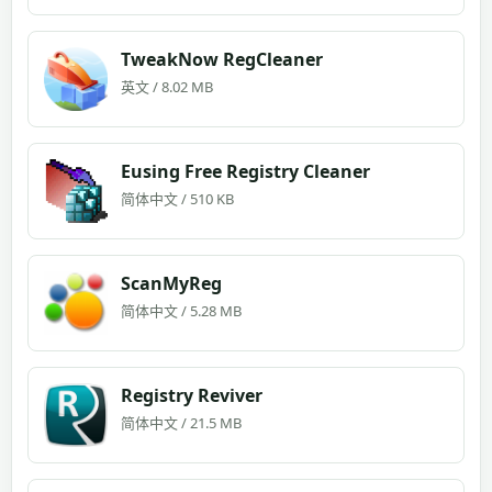
TweakNow RegCleaner
英文 / 8.02 MB
Eusing Free Registry Cleaner
简体中文 / 510 KB
ScanMyReg
简体中文 / 5.28 MB
Registry Reviver
简体中文 / 21.5 MB