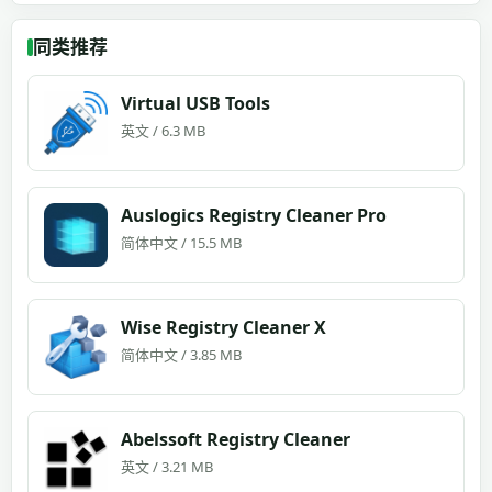
同类推荐
Virtual USB Tools
英文 / 6.3 MB
Auslogics Registry Cleaner Pro
简体中文 / 15.5 MB
Wise Registry Cleaner X
简体中文 / 3.85 MB
Abelssoft Registry Cleaner
英文 / 3.21 MB