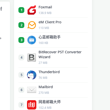
Foxmail
对
1
138.9 MB
eM Client Pro
2
110 MB
。
心蓝邮箱助手
3
160 KB
BitRecover PST Converter
Wizard
4
27 MB
Thunderbird
5
76 MB
Mailbird
6
270 MB
网易邮箱大师
7
102.4 MB