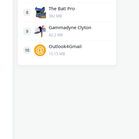
The Bat! Pro
8
382 MB
Gammadyne Clyton
9
42.2 MB
Outlook4Gmail
10
15.15 MB