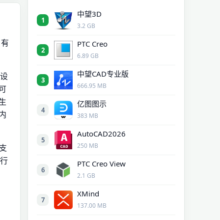
中望3D
1
3.2 GB
用
了有
PTC Creo
2
6.89 GB
中望CAD专业版
等设
3
666.95 MB
可
生
亿图图示
4
内
383 MB
AutoCAD2026
5
250 MB
还支
进行
PTC Creo View
6
2.1 GB
XMind
7
137.00 MB