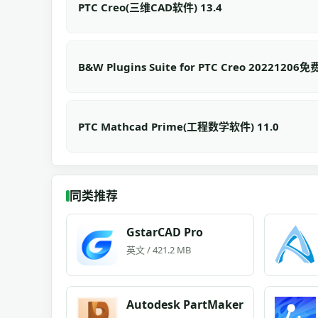
PTC Creo(三维CAD软件) 13.4
B&W Plugins Suite for PTC Creo 20221206
PTC Mathcad Prime(工程数学软件) 11.0
同类推荐
GstarCAD Pro
英文 / 421.2 MB
Autodesk PartMaker