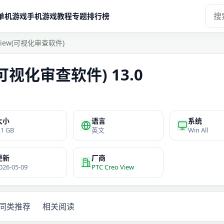
单机游戏
手机游戏
教程
专题
排行榜
o View(可视化审查软件)
w(可视化审查软件) 13.0
大小
语言
系统
.1 GB
英文
Win All
更新
厂商
026-05-09
PTC Creo View
同类推荐
相关阅读