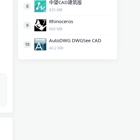
中望CAD建筑版
8
835 MB
Rhinoceros
9
660 MB
AutoDWG DWGSee CAD
10
40.2 MB
，